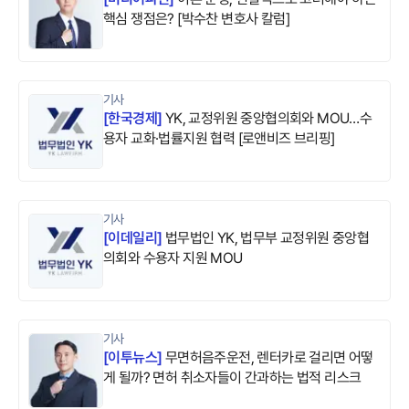
핵심 쟁점은? [박수찬 변호사 칼럼]
기사
[
한국경제
]
YK, 교정위원 중앙협의회와 MOU…수
용자 교화·법률지원 협력 [로앤비즈 브리핑]
기사
[
이데일리
]
법무법인 YK, 법무부 교정위원 중앙협
의회와 수용자 지원 MOU
기사
[
이투뉴스
]
무면허음주운전, 렌터카로 걸리면 어떻
게 될까? 면허 취소자들이 간과하는 법적 리스크