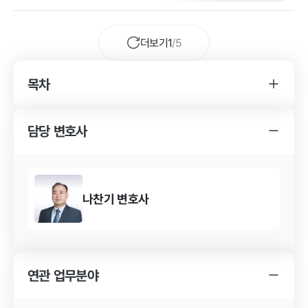
일 장소에서 반복적으로 발생한 점에서 초범임에도 기소 가능성이
높았고, 의뢰인은 이혼 후 혼자 미성년 자녀를 양육하는 상황이라
형사처벌이 자녀 양육에 미칠 영향을 걱정하며 법무법인 YK 진주
더보기
1
/
5
분사무소를 급히 방문하였습니다.
목차
YK 절도 사건 변호사를 찾게 된 경위
절도 사건의 소송 결과
담당 변호사
YK 절도 사건 변호사의 조력 내용
나찬기
변호사
연관 업무분야