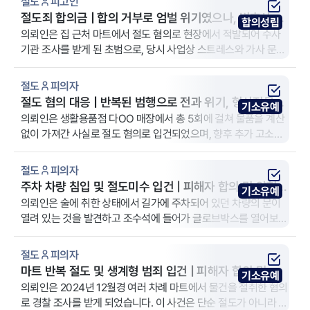
절도
피고인
절도죄 합의금 | 합의 거부로 엄벌 위기였으나, 변호사 조
합의성립
력으로 낮은 금액 합의 성공
의뢰인은 집 근처 마트에서 절도 혐의로 현장에서 적발되어 수사
기관 조사를 받게 된 초범으로, 당시 사업상 스트레스와 가사 문제
로 상당한 정신적 어려움을 겪던 중 범행에 이르게 되었다며 선처
를 받고자 법무법인 YK 제주 분사무소를 방문하였습니다.
절도
피의자
절도 혐의 대응 | 반복된 범행으로 전과 위기, 형사전문변
기소유예
호사 조력으로 기소유예
의뢰인은 생활용품점 다OO 매장에서 총 5회에 걸쳐 물품을 계산
없이 가져간 사실로 절도 혐의로 입건되었으며, 향후 추가 고소가
들어올 수 있다는 우려 속에서 사건 전반을 정리하고자 법무법인
YK 대전 분사무소를 방문하셨습니다. 특히 가족에게 해당 사실이
절도
피의자
알려지는 것을 극도로 우려하였고, 전과 없이 사건을 종결짓기를
주차 차량 침입 및 절도미수 입건 | 피해자 합의 및 양형
기소유예
간절히 희망하셨습니다.
자료로 기소유예
의뢰인은 술에 취한 상태에서 길가에 주차되어 있던 차량의 문이
열려 있는 것을 발견하고 조수석에 들어가 글로브박스를 열어보다
피해자에게 발각되었다는 이유로 절도미수 혐의로 고소당하였습
니다. 의뢰인은 사건 당시 술에 취해 호기심에 차를 들여다본 것일
절도
피의자
뿐 물건을 훔칠 의도는 없었다는 입장이었으나, 수사 결과에 따라
마트 반복 절도 및 생계형 범죄 입건 | 피해자 합의 및 양
기소유예
형사처벌을 받을 수 있다는 점에 우려를 느껴 법무법인 YK 진주 분
형 변론으로 기소유예
의뢰인은 2024년 12월경 여러 차례 마트에서 물건을 절취한 혐의
사무소를 찾아오게 되었습니다.
로 경찰 조사를 받게 되었습니다. 이 사건은 단순 절도가 아니라 동