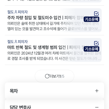
들어올 수 있다는 우려 속에서 사건 전반을 정리하고자 법무법인
YK 대전 분사무소를 방문하셨습니다. 특히 가족에게 해당 사실이
절도
피의자
알려지는 것을 극도로 우려하였고, 전과 없이 사건을 종결짓기를
주차 차량 침입 및 절도미수 입건 | 피해자 합의 및 양형
기소유예
간절히 희망하셨습니다.
자료로 기소유예
의뢰인은 술에 취한 상태에서 길가에 주차되어 있던 차량의 문이
열려 있는 것을 발견하고 조수석에 들어가 글로브박스를 열어보다
피해자에게 발각되었다는 이유로 절도미수 혐의로 고소당하였습
니다. 의뢰인은 사건 당시 술에 취해 호기심에 차를 들여다본 것일
절도
피의자
뿐 물건을 훔칠 의도는 없었다는 입장이었으나, 수사 결과에 따라
마트 반복 절도 및 생계형 범죄 입건 | 피해자 합의 및 양
기소유예
형사처벌을 받을 수 있다는 점에 우려를 느껴 법무법인 YK 진주 분
형 변론으로 기소유예
의뢰인은 2024년 12월경 여러 차례 마트에서 물건을 절취한 혐의
사무소를 찾아오게 되었습니다.
로 경찰 조사를 받게 되었습니다. 이 사건은 단순 절도가 아니라 동
일 장소에서 반복적으로 발생한 점에서 초범임에도 기소 가능성이
높았고, 의뢰인은 이혼 후 혼자 미성년 자녀를 양육하는 상황이라
형사처벌이 자녀 양육에 미칠 영향을 걱정하며 법무법인 YK 진주
더보기
1
/
5
분사무소를 급히 방문하였습니다.
목차
YK 절도 사건 변호사를 찾게 된 경위
절도 사건의 소송 결과
담당 변호사
YK 절도 사건 변호사의 조력 내용