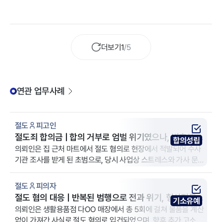
더보기
1
/
5
연관 업무사례
절도
피고인
절도죄 합의금 | 합의 거부로 엄벌 위기였으나, 변호사 조
합의성립
력으로 낮은 금액 합의 성공
의뢰인은 집 근처 마트에서 절도 혐의로 현장에서 적발되어 수사
기관 조사를 받게 된 초범으로, 당시 사업상 스트레스와 가사 문제
로 상당한 정신적 어려움을 겪던 중 범행에 이르게 되었다며 선처
를 받고자 법무법인 YK 제주 분사무소를 방문하였습니다.
절도
피의자
절도 혐의 대응 | 반복된 범행으로 전과 위기, 형사전문변
기소유예
호사 조력으로 기소유예
의뢰인은 생활용품점 다OO 매장에서 총 5회에 걸쳐 물품을 계산
없이 가져간 사실로 절도 혐의로 입건되었으며, 향후 추가 고소가