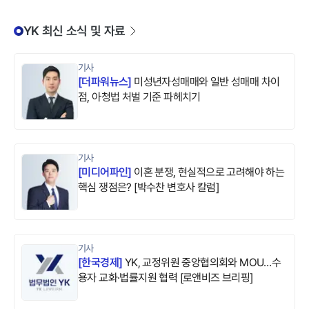
YK 최신 소식 및 자료
기사
[
더파워뉴스
]
미성년자성매매와 일반 성매매 차이
점, 아청법 처벌 기준 파헤치기
기사
[
미디어파인
]
이혼 분쟁, 현실적으로 고려해야 하는
핵심 쟁점은? [박수찬 변호사 칼럼]
기사
[
한국경제
]
YK, 교정위원 중앙협의회와 MOU…수
용자 교화·법률지원 협력 [로앤비즈 브리핑]