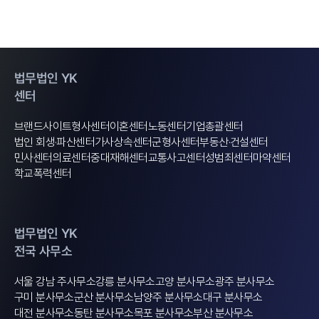
법무법인 YK
센터
브랜드사이트
형사센터
이혼센터
노동센터
기업총괄센터
법인 회생·파산센터
가사상속센터
군형사센터
부동산·건설센터
민사센터
의료센터
중대재해센터
교통사고센터
성범죄센터
마약센터
학교폭력센터
법무법인 YK
전국 사무소
서울 강남 주사무소
강릉 분사무소
고양 분사무소
광주 분사무소
구미 분사무소
군산 분사무소
남양주 분사무소
대구 분사무소
대전 분사무소
동탄 분사무소
목포 분사무소
부산 분사무소