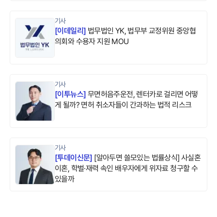
기사
[
이데일리
]
법무법인 YK, 법무부 교정위원 중앙협
의회와 수용자 지원 MOU
기사
[
이투뉴스
]
무면허음주운전, 렌터카로 걸리면 어떻
게 될까? 면허 취소자들이 간과하는 법적 리스크
기사
[
투데이신문
]
[알아두면 쓸모있는 법률상식] 사실혼
이혼, 학벌·재력 속인 배우자에게 위자료 청구할 수
있을까