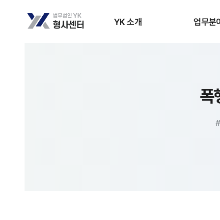
YK 소개
업무분
폭