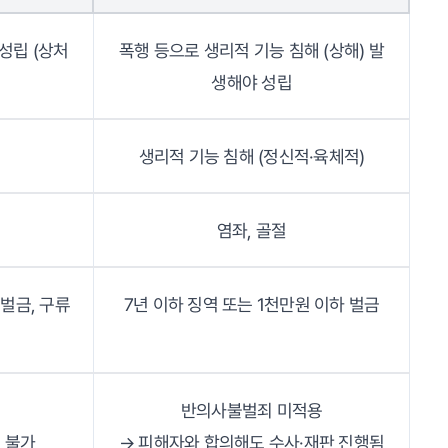
성립 (상처
폭행 등으로 생리적 기능 침해 (상해) 발
생해야 성립
생리적 기능 침해 (정신적·육체적)
염좌, 골절
 벌금, 구류
7년 이하 징역 또는 1천만원 이하 벌금
반의사불벌죄 미적용
 불가
→ 피해자와 합의해도 수사·재판 진행됨