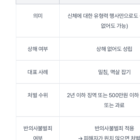
의미
신체에 대한 유형력 행사만으로도 
없어도 가능)
상해 여부
상해 없어도 성립
대표 사례
밀침, 멱살 잡기
처벌 수위
2년 이하 징역 또는 500만원 이하
또는 과료
반의사불벌죄
반의사불벌죄 적용
여부
→ 피해자가 원치 않으면 처벌