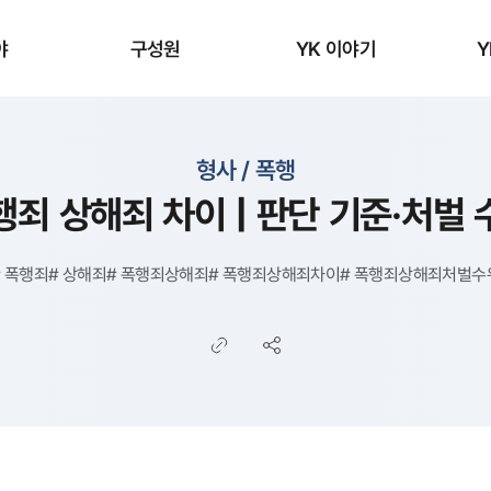
야
구성원
YK 이야기
Y
형사 / 폭행
행죄 상해죄 차이 | 판단 기준·처벌 
#
폭행죄
#
상해죄
#
폭행죄상해죄
#
폭행죄상해죄차이
#
폭행죄상해죄처벌수