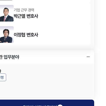
기업 근무 경력
박근열
변호사
이정협
변호사
관 업무분야
사
폭행