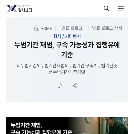
법률 블로그
법률 블로그 상세
HOME
형사 / 기타형사
누범기간 재범, 구속 가능성과 집행유예
기준
#
누범기간
#
누범기간재범
#
누범기간 구속
#
누범기간뜻
#
누범기간가중처벌