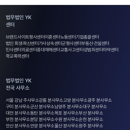
법무법인 YK
센터
브랜드사이트
형사센터
이혼센터
노동센터
기업총괄센터
법인 회생·파산센터
가사상속센터
군형사센터
부동산·건설센터
민사센터
의료센터
중대재해센터
교통사고센터
성범죄센터
마약센터
학교폭력센터
법무법인 YK
전국 사무소
서울 강남 주사무소
강릉 분사무소
고양 분사무소
광주 분사무소
구미 분사무소
군산 분사무소
남양주 분사무소
대구 분사무소
대전 분사무소
동탄 분사무소
목포 분사무소
부산 분사무소
부천 분사무소
분당 분사무소
수원 분사무소
순천 분사무소
안산 분사무소
안양 분사무소
울산 분사무소
원주 분사무소