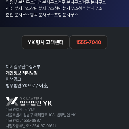
의정부 분사무소
인천 분사무소
전주 분사무소
제주 분사무소
진주 분사무소
창원 분사무소
천안 분사무소
청주 분사무소
춘천 분사무소
평택 분사무소
포항 분사무소
YK 형사 고객센터
1555-7040
이메일무단수집거부
개인정보 처리방침
면책공고
법무법인 YK브로슈어
대표변호사 : 강경훈
서울특별시 강남구 테헤란로 103, 법무법인 YK
대표번호 :
1555-6997
사업자등록번호 :
354-87-01611