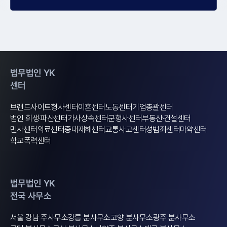
법무법인 YK
센터
브랜드사이트
형사센터
이혼센터
노동센터
기업총괄센터
법인 회생·파산센터
가사상속센터
군형사센터
부동산·건설센터
민사센터
의료센터
중대재해센터
교통사고센터
성범죄센터
마약센터
학교폭력센터
법무법인 YK
전국 사무소
서울 강남 주사무소
강릉 분사무소
고양 분사무소
광주 분사무소