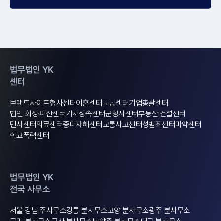
법무법인 YK
센터
브랜드사이트
형사센터
이혼센터
노동센터
기업총괄센터
법인 회생·파산센터
가사상속센터
군형사센터
부동산·건설센터
민사센터
의료센터
중대재해센터
교통사고센터
성범죄센터
마약센터
학교폭력센터
법무법인 YK
전국 사무소
서울 강남 주사무소
강릉 분사무소
고양 분사무소
광주 분사무소