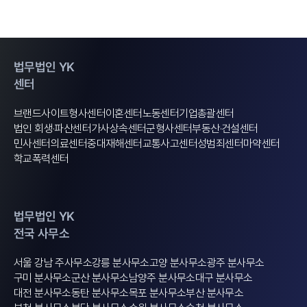
법무법인 YK
센터
브랜드사이트
형사센터
이혼센터
노동센터
기업총괄센터
법인 회생·파산센터
가사상속센터
군형사센터
부동산·건설센터
민사센터
의료센터
중대재해센터
교통사고센터
성범죄센터
마약센터
학교폭력센터
법무법인 YK
전국 사무소
서울 강남 주사무소
강릉 분사무소
고양 분사무소
광주 분사무소
구미 분사무소
군산 분사무소
남양주 분사무소
대구 분사무소
대전 분사무소
동탄 분사무소
목포 분사무소
부산 분사무소