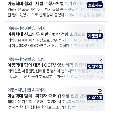
아동학대 혐의 | 체벌로 형사처벌 위기였으나 보호처분
보호처분
결정으로 전과 방어한 성공 사례
의뢰인은 술을 마신 뒤 아이가 물을 쏟은 것을 혼내기 위해 등을 때
린 일이 있었고, 이로 인해 멍이 들었다며 아내가 시청 및 경찰에
고발을 하여 아동복지법 위반 혐의로 조사를 받게 되었습니다. 의
뢰인은 불안한 마음에 즉시 법무법인 YK 춘천 분사무소를 방문하
아동복지법위반
피의자
셨습니다.
아동학대 신고의무 위반 | 협박 정황 소명으로 형사처벌
자문완료
방지
의뢰인은 어린이집 원장으로 근무 중 자신이 운영하는 어린이집에
서 아동학대가 발생하였으나, 당시 적절한 신고를 하지 못한 점에
대한 책임감과 불안감으로 법률 자문을 구하고자 법무법인 YK 안
양 분사무소를 방문하셨습니다. 특히 가해 교사가 의뢰인의 개인
아동복지법위반
피고인
적인 문제를 빌미로 협박까지 해오는 상황이었기에 빠른 대응이
아동학대 혐의 대응 | CCTV 영상 왜곡 입증하여 취업제
집행유예
필요하였습니다.
한 면제 및 센터 운영 사수
의뢰인은 아동발달센터를 운영하며 언어치료사로 활동해 왔습니
다. 그러나 한 아동의 부모로부터 아동학대 신고가 접수되어 형사
재판을 받게 되었고, 해당 사건은 의뢰인의 생업에 치명적인 영향
을 미칠 수 있는 사안이었습니다. 특히 아동 관련 시설 취업제한 명
아동복지법위반
피의자
령이 내려질 경우 센터 운영이 불가능해질 수 있었기 때문에, 무죄
아동학대 혐의 | 피해자 측 허위 주장 전면 반박하며 혐의
기소유예
주장과 함께 강력한 변호인의 조력이 필요한 상황이었습니다. 이
없음 무혐의 성공
의뢰인은 자신이 운영하는 학원에서 초등학생 제자에 대한 신체적
에 의뢰인은 법무법인 YK 창원 분사무소에 사건을 의뢰하였습니
·정서적 학대를 했다는 혐의로 고소당한 후, 혐의를 전면 부인하며
다. 또한 의뢰인은 이 사건으로 인하여 동업자로부터 정산금청구
법적 조력을 받기 위해 법무법인 YK 원주 분사무소를 찾게 되었습