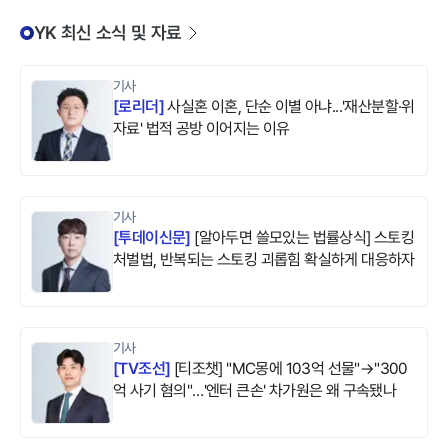
YK 최신 소식 및 자료
기사
[
로리더
]
사실혼 이혼, 단순 이별 아냐...'재산분할·위
자료' 법적 공방 이어지는 이유
기사
[
투데이신문
]
[알아두면 쓸모있는 법률상식] 스토킹
처벌법, 반복되는 스토킹 괴롭힘 확실하게 대응하자
기사
[
TV조선
]
[티조챗] "MC몽에 103억 선물"→"300
억 사기 혐의"…'엔터 큰손' 차가원은 왜 구속됐나