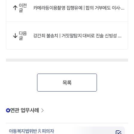
이전
카메라등이용촬영 집행유예 | 합의 거부에도 이사·
글
상담 등 양형요소 확보
다음
강간죄 불송치 | 거짓말탐지 대비로 진술 신빙성 방
글
어 전략
목록
연관 업무사례
아동복지법위반
피의자