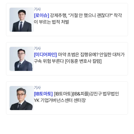
기사
[
로이슈
]
강제추행, "거절 안 했으니 괜찮다?" 착각
이 부르는 법적 처벌
기사
[
미디어파인
]
마약 초범은 집행유예? 안일한 대처가
구속 위험 부른다 [이동훈 변호사 칼럼]
기사
[
IB토마토
]
[IB토마토](IB&피플)강진구 법무법인
YK 기업거버넌스센터 센터장