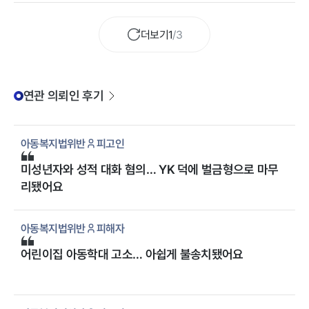
를 하겠다는 소송통지를 받아 해당 민사사건 대응도 맡겨주셨습니
니다.
다.
더보기
1
/
3
연관 의뢰인 후기
아동복지법위반
피고인
미성년자와 성적 대화 혐의… YK 덕에 벌금형으로 마무
리됐어요
아동복지법위반
피해자
어린이집 아동학대 고소… 아쉽게 불송치됐어요