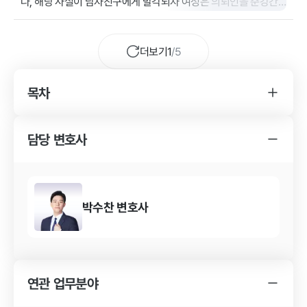
나, 해당 사실이 남자친구에게 발각되자 여성은 의뢰인을 준강간/
유사강간/카메라등이용촬영 혐의로 고소하였습니다. 성범죄 사건
의 특성상 직접적인 물적 증거가 부족한 경우가 많고, 피해자의 진
술이 일관될 경우 수사가 피의자에게 불리하게 전개될 가능성이
더보기
1
/
5
있는 상황이었습니다. 특히 본 사안은 불륜관계에서 비롯된 사건
으로, 명확한 문자나 메시지 증거가 확보되지 않은 상태에서 수사
목차
가 진행되었고, 이에 대응하기 위해 의뢰인은 법무법인 YK 강남 주
YK 강간 사건 변호사를 찾게 된 경위
사무소를 방문해 조력을 요청하셨습니다.
강간 사건의 소송 결과
담당 변호사
YK 강간 사건 변호사의 조력 내용
박수찬
변호사
연관 업무분야