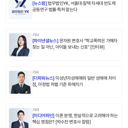
[
뉴스핌
]
법무법인YK, 서울대·칼텍 차세대 반도체
공동연구 법률·특허 맡는다
기사
[
파이낸셜뉴스
]
문자원 변호사 "학교폭력은 가해자
찾는 일 아닌, 아이들 보내는 신호" [인터뷰]
기사
[
더파워뉴스
]
미성년자성매매와 일반 성매매 차이
점, 아청법 처벌 기준 파헤치기
기사
[
미디어파인
]
이혼 분쟁, 현실적으로 고려해야 하는
핵심 쟁점은? [박수찬 변호사 칼럼]