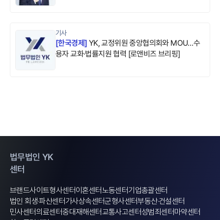
기사
[
한국경제
]
YK, 교정위원 중앙협의회와 MOU…수
용자 교화·법률지원 협력 [로앤비즈 브리핑]
법무법인 YK
센터
브랜드사이트
형사센터
이혼센터
노동센터
기업총괄센터
법인 회생·파산센터
가사상속센터
군형사센터
부동산·건설센터
민사센터
의료센터
중대재해센터
교통사고센터
성범죄센터
마약센터