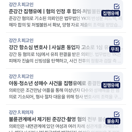
강간
피고인
준강간 집행유예 | 혐의 인정 후 합의·처벌불원으로 실형
집행유예
방어
준강간 혐의로 기소된 의뢰인은 법무법인 YK의 반성문 피드백, 피
해자 합의 및 처벌불원서 확보, 양형 자료 제출의 조력을 받았습니
다. 이에 실형의 위기에서 벗어나 집행유예를 선고받을 수 있었습
니다.
강간
피고인
강간 항소심 변호사 | 사실혼 동업자 고소로 1심 유죄 후
무죄
무죄 판결
강간 등 혐의로 1심에서 유죄 판결을 받은 의뢰인. 법무법인 YK는
피해자 진술의 신빙성을 탄핵하고, 사건 전후의 정황과 검찰 측 증
거 부족을 집중적으로 다투었습니다. 그 결과 항소심에서 원심판
결 파기 및 최종 무죄를 끌어냈습니다.
강간
피고인
아동·청소년 성매수 사건을 집행유예로 종결한 사례
집행유예
의뢰인은 조건만남 어플을 통해 미성년자 다수와 성매매를 한 혐
의로 기소되어, 형사 절차 대응을 위해 형사 변호사의 조력을 구했
습니다. 법무법인 YK 강남 주사무소는 피고인 신분의 의뢰인을 대
리했습니다.
강간
피의자
불륜관계에서 제기된 준강간·촬영 혐의 전부 불송치를 받
불송치
아낸 사례
의뢰인은 내연관계에 있던 여성과 여러 차례 성관계를 가져왔으