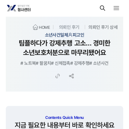
의뢰인 후기
의뢰인 후기 상세
HOME
소년사건일체
피고인
팀플하다가 강제추행 고소… 경미한
소년보호처분으로 마무리됐어요
#
노트북
#
팔꿈치
#
신체접촉
#
강제추행
#
소년사건
Contents Quick Menu
지금 필요한 내용부터 바로 확인하세요