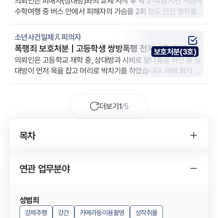
송치 이끌며 아청법 보호처분 도출
의뢰인은 피해자(상대방)와의 교제 시작 후 약 3~4일 지난 시점에
수학여행 중 버스 안에서 피해자의 가슴을 2회 정도 만진 행위를
하였습니다. 결별 후 피해자가 해당 사건을 문제 삼아 학교폭력으
로 신고하고 동시에 형사고소를 하여, 의뢰인은 법적 조력을 받기
소년사건일체
피의자
위하여 법무법인 YK 원주 분사무소를 찾았습니다.
폭행죄 보호처분 | 고등학생 쌍방폭행 전치 4주 위기서
보호처분(3호)
정당방위 소명하여 3호 처분 방어 성공
의뢰인은 고등학교 재학 중, 상대방과 시비로 말다툼을 하던 중 상
대방이 먼저 목을 잡고 머리로 박치기를 하였습니다. 이에 화가 난
의뢰인은 상대방을 때렸고, 상대방은 고막이 손상되어 전치 4주
진단을 받았다며 형사고소를 제기하였습니다. 의뢰인은 일방적 가
해자로 몰린 것에 억울함을 호소하며 법무법인 YK 원주 분사무소
더보기
1
/
5
를 찾았습니다.
목차
YK 소년사건일체 사건 변호사를 찾게 된 경
위
연관 업무분야
소년사건일체 사건의 소송 결과
YK 소년사건일체 사건 변호사의 조력 내용
성범죄
강제추행
강간
카메라등이용촬영
성착취물