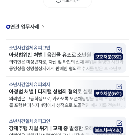
더보기
1
/
4
연관 업무사례
소년사건일체
피고인
아청법위반 처벌 | 음란물 유포로 소년원 위기였으나, 전
보호처분(3호)
략적 대응으로 아청법위반 3호 처분
의뢰인은 미성년자로, 자신 및 타인의 신체 부위를 촬영한 사진과
동영상을 성명불상자에게 판매한 혐의로 수사를 받은 후 소년보호
사건으로 송치되었습니다. 의뢰인과 보호자는 해당 사건의 처분
결과를 염려하여 법무법인 YK 강릉 분사무소에 방문하였습니다.
소년사건일체
피의자
아청법 처벌 | 디지털 성범죄 혐의로 실형 위기였으나 변
보호처분(5호)
호인 조력 끝에 5호 처분 확정
의뢰인은 고등학생으로, 카카오톡 오픈채팅방을 통해 초등생 여아
를 포함한 피해자 4명에게 성적으로 노골적인 메시지를 전송한 혐
의를 받았습니다. 수사기관은 아동 성착취물 소지 가능성을 이유
로 의뢰인의 휴대전화 및 연동 클라우드 저장소를 압수수색하였
소년사건일체
피고인
고, 피의자 조사를 앞두고 법무법인 YK 원주 분사무소를 찾아와 조
강제추행 처벌 위기 | 교제 중 발생한 오해였으나, 소년부
보호처분(4호)
력을 요청하였습니다.