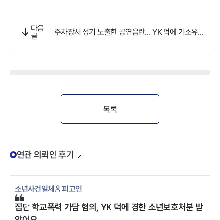
다음
주차장서 성기 노출한 공연음란… YK 덕에 기소유예
글
받았어요
목록
연관 의뢰인 후기
소년사건일체
피고인
집단 학교폭력 가담 혐의, YK 덕에 경한 소년보호처분 받
았어요