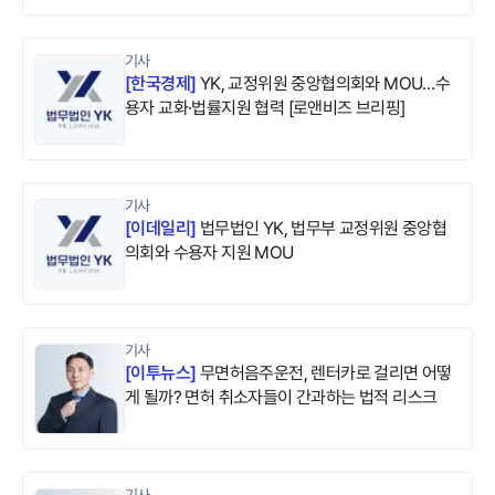
기사
[
한국경제
]
YK, 교정위원 중앙협의회와 MOU…수
용자 교화·법률지원 협력 [로앤비즈 브리핑]
기사
[
이데일리
]
법무법인 YK, 법무부 교정위원 중앙협
의회와 수용자 지원 MOU
기사
[
이투뉴스
]
무면허음주운전, 렌터카로 걸리면 어떻
게 될까? 면허 취소자들이 간과하는 법적 리스크
기사