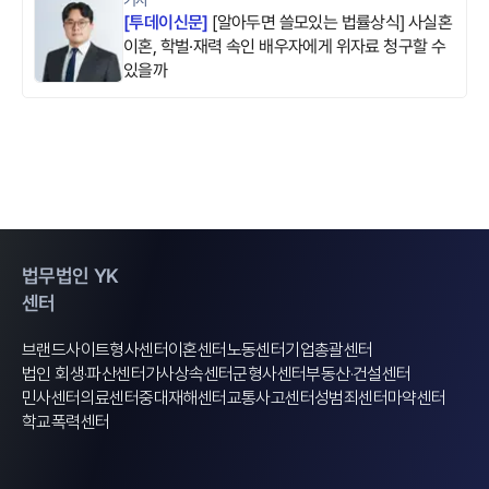
[
투데이신문
]
[알아두면 쓸모있는 법률상식] 사실혼
이혼, 학벌·재력 속인 배우자에게 위자료 청구할 수
있을까
법무법인 YK
센터
브랜드사이트
형사센터
이혼센터
노동센터
기업총괄센터
법인 회생·파산센터
가사상속센터
군형사센터
부동산·건설센터
민사센터
의료센터
중대재해센터
교통사고센터
성범죄센터
마약센터
학교폭력센터