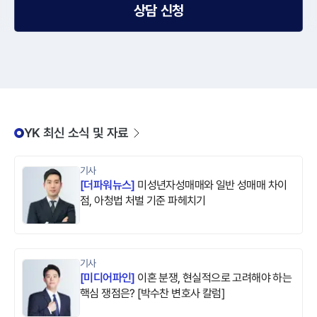
상담 신청
YK 최신 소식 및 자료
기사
[
더파워뉴스
]
미성년자성매매와 일반 성매매 차이
점, 아청법 처벌 기준 파헤치기
기사
[
미디어파인
]
이혼 분쟁, 현실적으로 고려해야 하는
핵심 쟁점은? [박수찬 변호사 칼럼]