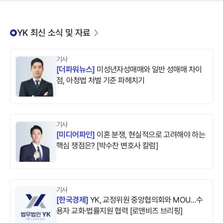
YK 최신 소식 및 자료
기사
[
더파워뉴스
]
미성년자성매매와 일반 성매매 차이
점, 아청법 처벌 기준 파헤치기
기사
[
미디어파인
]
이혼 분쟁, 현실적으로 고려해야 하는
핵심 쟁점은? [박수찬 변호사 칼럼]
기사
[
한국경제
]
YK, 교정위원 중앙협의회와 MOU…수
용자 교화·법률지원 협력 [로앤비즈 브리핑]