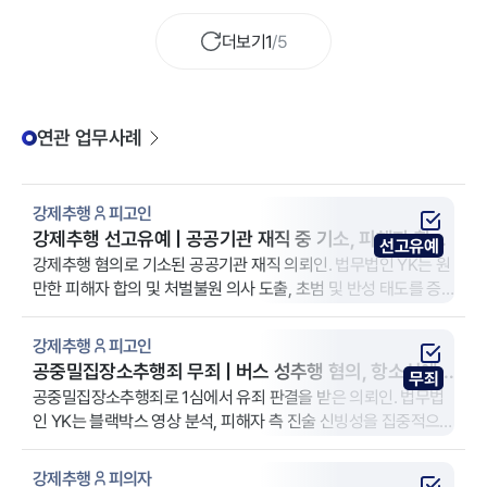
더보기
1
/
5
연관 업무사례
강제추행
피고인
강제추행 선고유예 | 공공기관 재직 중 기소, 피해자 합의
선고유예
로 형사처벌 방어
강제추행 혐의로 기소된 공공기관 재직 의뢰인. 법무법인 YK는 원
만한 피해자 합의 및 처벌불원 의사 도출, 초범 및 반성 태도를 증
명하는 양형 자료 제출의 조력을 제공했습니다. 이에 의뢰인의 사
건은 신분상 불이익을 최소화하고 '선고유예'로 종결됐습니다.
강제추행
피고인
공중밀집장소추행죄 무죄 | 버스 성추행 혐의, 항소심에
무죄
서 1심 유죄 파기
공중밀집장소추행죄로 1심에서 유죄 판결을 받은 의뢰인. 법무법
인 YK는 블랙박스 영상 분석, 피해자 측 진술 신빙성을 집중적으로
다퉈 항소심에서 무죄를 끌어냈습니다.
강제추행
피의자