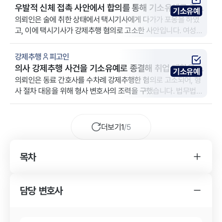
우발적 신체 접촉 사안에서 합의를 통해 기소유예로 종결
기소유예
된 사례
의뢰인은 술에 취한 상태에서 택시기사에게 다가가 포옹을 하였
고, 이에 택시기사가 강제추행 혐의로 고소한 사안입니다. 여성인
의뢰인이 남성 택시기사에게 우발적으로 단순 포옹을 한 사건으
로, 강제추행의 구성요건 해당 여부에 대해 법률상 다툼의 여지가
강제추행
피고인
있는 상황이었습니다. 의뢰인은 형사 절차가 장기화되는 것에 대
의사 강제추행 사건을 기소유예로 종결해 취업 제한을 방
기소유예
한 심리적 부담을 크게 느끼고 있었고, 무죄를 다투기보다는 신속
어한 사례
의뢰인은 동료 간호사를 수차례 강제추행한 혐의로 고소되어, 형
히 합의를 통해 사건을 마무리하기를 원하여 법무법인 YK 강남 주
사 절차 대응을 위해 형사 변호사의 조력을 구했습니다. 법무법인
사무소를 방문하였습니다.
YK 대전 분사무소는 피고인 신분의 의뢰인을 대리했습니다.
더보기
1
/
5
목차
YK 강제추행 사건 변호사를 찾게 된 경위
강제추행 사건의 소송 결과
담당 변호사
YK 강제추행 사건 변호사의 조력 내용