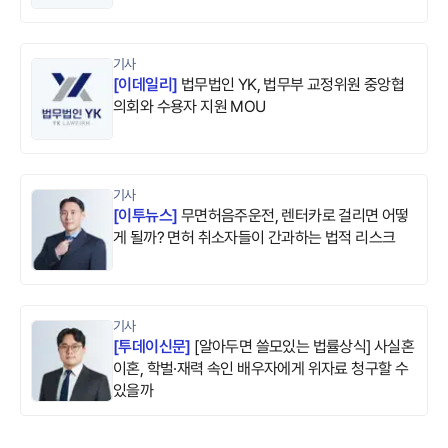
기사
[
이데일리
]
법무법인 YK, 법무부 교정위원 중앙협
의회와 수용자 지원 MOU
기사
[
이투뉴스
]
무면허음주운전, 렌터카로 걸리면 어떻
게 될까? 면허 취소자들이 간과하는 법적 리스크
기사
[
투데이신문
]
[알아두면 쓸모있는 법률상식] 사실혼
이혼, 학벌·재력 속인 배우자에게 위자료 청구할 수
있을까