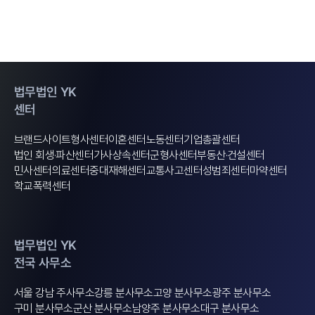
법무법인 YK
센터
브랜드사이트
형사센터
이혼센터
노동센터
기업총괄센터
법인 회생·파산센터
가사상속센터
군형사센터
부동산·건설센터
민사센터
의료센터
중대재해센터
교통사고센터
성범죄센터
마약센터
학교폭력센터
법무법인 YK
전국 사무소
서울 강남 주사무소
강릉 분사무소
고양 분사무소
광주 분사무소
구미 분사무소
군산 분사무소
남양주 분사무소
대구 분사무소