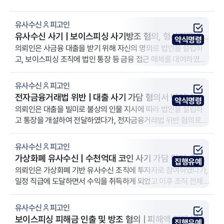
유사수신
피고인
유사수신 사기 | 보이스피싱 사기방조 혐의, 형사전문변
약식명령
호사 조력으로 약식명령 종결
의뢰인은 사금융 대출을 받기 위해 자신의 명의로 법인을 설립하
고, 보이스피싱 조직에 법인 통장 등 금융 접근 매체를 대여하였습
니다. 이로 인해 전자금융거래법 위반, 사기방조, 업무방해 혐의로
조사를 받게 되어 법무법인 YK 서울 강남 주사무소를 방문하였습
유사수신
피고인
니다.
전자금융거래법 위반 | 대출 사기 가담 혐의서 벗어나 벌
약식명령
금 300만원 약식명령 이끈 사례
의뢰인은 대출을 빌미로 불상의 인물 지시에 따라 법인을 설립하
고 통장을 개설하여 전달하였다가, 전자금융거래법 위반 혐의로
수사기관의 조사를 받게 되어 법무법인 YK 수원 분사무소에 조력
을 요청하였습니다.
유사수신
피고인
가상화폐 유사수신 | 수천억대 코인 사기 가담 위기, 형사
집행유예
전문변호사 조력으로 집행유예
의뢰인은 가상화폐 기반 유사수신 조직에 투자자로 참여하였다가,
일정 직급에 도달하면서 수익을 취득하게 되었고 이후 조직 전체
가 수사를 받는 과정에서 유사수신, 방문판매법 위반 혐의로 기소
되어 법무법인 YK 서울 강남 주사무소의 조력을 요청하였습니다.
유사수신
피고인
보이스피싱 피해금 인출 및 방조 혐의 | 피해액 전액 변제
집행유예