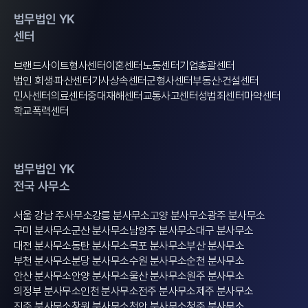
법무법인 YK
센터
브랜드사이트
형사센터
이혼센터
노동센터
기업총괄센터
법인 회생·파산센터
가사상속센터
군형사센터
부동산·건설센터
민사센터
의료센터
중대재해센터
교통사고센터
성범죄센터
마약센터
학교폭력센터
법무법인 YK
전국 사무소
서울 강남 주사무소
강릉 분사무소
고양 분사무소
광주 분사무소
구미 분사무소
군산 분사무소
남양주 분사무소
대구 분사무소
대전 분사무소
동탄 분사무소
목포 분사무소
부산 분사무소
부천 분사무소
분당 분사무소
수원 분사무소
순천 분사무소
안산 분사무소
안양 분사무소
울산 분사무소
원주 분사무소
의정부 분사무소
인천 분사무소
전주 분사무소
제주 분사무소
진주 분사무소
창원 분사무소
천안 분사무소
청주 분사무소