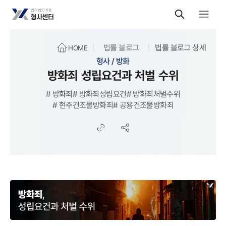
법률 블로그
법률 블로그 상세
HOME
형사 / 방화
방화죄 성립요건과 처벌 수위
#
방화죄
#
방화죄성립요건
#
방화죄처벌수위
#
현주건조물방화죄
#
공용건조물방화죄