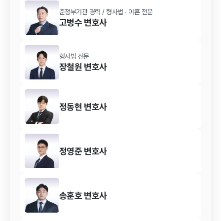
준정부기관 경력
/
형사법 · 이혼
전문
고병수
변호사
형사법
전문
장철원
변호사
정동현
변호사
정영준
변호사
송훈호
변호사