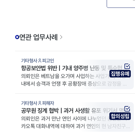
연관 업무사례
기타형사
피고인
항공보안법 위반 | 기내 양주병 난동 및 특수협박
집행유예
위기, 실형 면하고 선처 이끈 사례
의뢰인은 베트남을 오가며 사업하는 사업가로, 비행기
내에서 승객과 언쟁 후 공황장애 증상으로 감정을 제
어하지 못하고 양주병을 휘두르며 위협하는 등 항공보
안법위반과 특수협박 혐의로 정식기소되었습니다. 이
기타형사
피해자
에 어떻게 대응해야할지 알 수 없었던 의뢰인은 재판
공무원 징계 협박 | 과거 사생활 유포 위기서 명예
을 앞두고 법무법인 YK 대구 분사무소를 방문하였습
합의성립
훼손 및 징계 리스크 방어 성공
의뢰인은 과거 만난 연인 사이에 나누었던 음란한 카
니다.
카오톡 대화내역에 대하여 과거 연인의 현 남자친구가
발견하고는, 의뢰인이 교육공무원이라는 점을 기화로