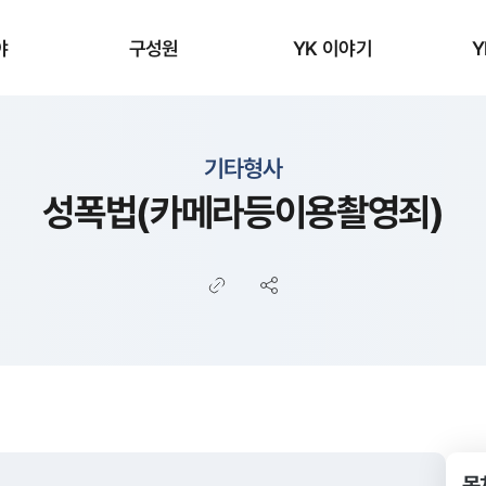
야
구성원
YK 이야기
Y
기타형사
성폭법(카메라등이용촬영죄)
목