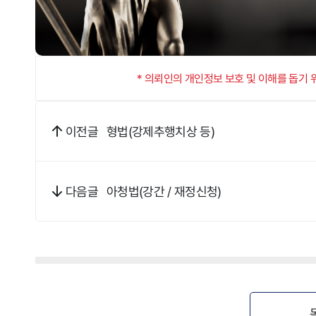
* 의뢰인의 개인정보 보호 및 이해를 돕기
형법(강제추행치상 등)
이전글
아청법(강간 / 재정신청)
다음글