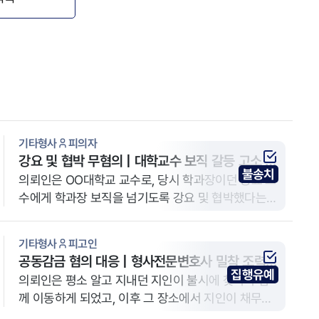
기타형사
피의자
강요 및 협박 무혐의 | 대학교수 보직 갈등 고소 사
불송치
건, 형사전문변호사 조력으로 불송치 결정
의뢰인은 OO대학교 교수로, 당시 학과장이던 동료 교
수에게 학과장 보직을 넘기도록 강요 및 협박했다는
혐의로 고소를 당하여 법무법인 YK 전주 사무소를 방
문하였습니다. 의뢰인은 정년퇴직을 앞두고 있었으며,
기타형사
피고인
대학 내 학과 정상화를 위해 학과장 보직을 맡으려던
공동감금 혐의 대응 | 형사전문변호사 밀착 조력으
상황에서 발생한 사안입니다.
집행유예
로 단순 가담 입증하여 집행유예 판결
의뢰인은 평소 알고 지내던 지인이 불시에 찾아와 함
께 이동하게 되었고, 이후 그 장소에서 지인이 채무자
에게 추심 및 폭행을 가한 사안에 연루되어 공동감금