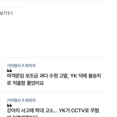
혐의로 기소되었습니다. 의뢰인은 직접적인 폭행에 가
담한 사실이 없음에도 공범으로 기소되자 당황하며 법
보기
1
/
5
무법인 YK 남양주 분사무소를 찾아 도움을 요청하였
습니다.
기타형사
피의자
여객운임 보조금 과다 수령 고발, YK 덕에 불송치
로 억울함 풀었어요
기타형사
피의자
강아지 사고에 학대 고소… YK가 CCTV로 무혐