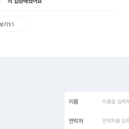
의 입증해줬어요
보기
1
/
5
이름
연락처