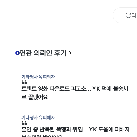
민원제기 및 징계요청을 하겠다고 협박하여 상대방의
협박에 대응하기 위해 법무법인 YK 수원 분사무소를
더
찾았습니다.
연관 의뢰인 후기
기타형사
피의자
토렌트 영화 다운로드 피고소… YK 덕에 불송치
로 끝냈어요
기타형사
피해자
혼인 중 반복된 폭행과 위협… YK 도움에 피해자